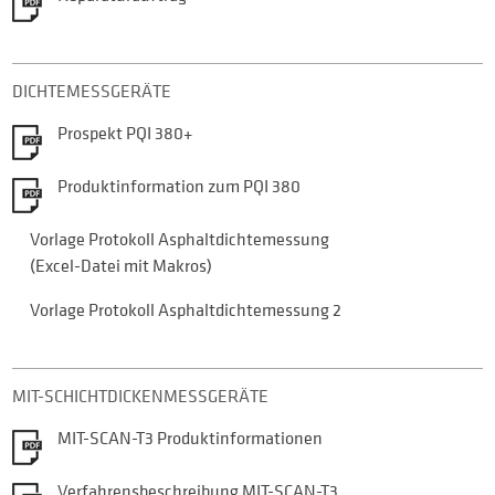
ÜBER MIT
AKTUELLES
REFERENZEN
JOBS
DICHTEMESSGERÄTE
Kontakt
Prospekt PQI 380+
KONTAKTDATEN
PARTNER
Produktinformation zum PQI 380
Shop
PRODUKTE
Vorlage Protokoll Asphaltdichtemessung
WARENKORB
LIEFERUNG UND ZAHLUNG
(Excel-Datei mit Makros)
AGB
KONTAKT ZUR MIT MESS- UND PRÜFTECHNIK GMBH
Vorlage Protokoll Asphaltdichtemessung 2
MIT-SCHICHTDICKENMESSGERÄTE
MIT-SCAN-T3 Produktinformationen
Verfahrensbeschreibung MIT-SCAN-T3