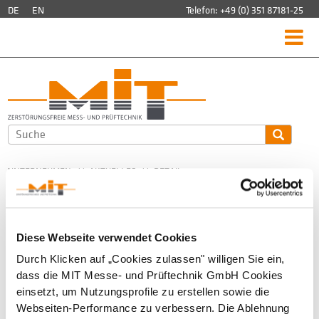
DE
EN
Telefon:
+49 (0) 351 87181-25
Start
Produkte
DÜBELLAGENMESSGERÄT MIT-SCAN2-BT
DÜBELLAGENMESSGERÄT MIT-DOWEL-SCAN
SCHICHTDICKENMESSGERÄT MIT-SCAN-T3
MESSREFLEKTOREN
NICHT-NUKLEARES DICHTEMESSGERÄT FÜR ASPHALT
UNTERNEHMEN
//
AKTUELLES
//
DETAIL
MIT-KABELSUCHER
Akademie
PROZESSOPTIMIERUNG UND SCHICHTDICKENMESSUNG
Service
Freitag 03. April 2020
Erstellt von
Andrea Ulbricht
KALIBRIERUNG
Diese Webseite verwendet Cookies
WARTUNG & REPARATUR
Im Rahmen eines Entwicklungsvorhabens wurde die
Durch Klicken auf „Cookies zulassen" willigen Sie ein,
SCHULUNG
elektromagnetische Schichtdickenmessung erfolgreich in BPO
dass die MIT Messe- und Prüftechnik GmbH Cookies
DOWNLOADS
Asphalt integriert. Erfahren Sie mehr dazu im gerade
FAQ
einsetzt, um Nutzungsprofile zu erstellen sowie die
erschienenen Artikel der Fachzeitschrift Asphalt & Bitumen:
Webseiten-Performance zu verbessern. Die Ablehnung
Unternehmen
Download Artikel